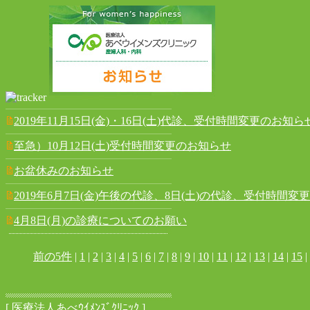
2019年11月15日(金)・16日(土)代診、受付時間変更のお知ら
至急）10月12日(土)受付時間変更のお知らせ
お盆休みのお知らせ
2019年6月7日(金)午後の代診、8日(土)の代診、受付時間変
4月8日(月)の診療についてのお願い
前の5件
|
1
|
2
|
3
|
4
|
5
|
6
|
7
|
8
|
9
|
10
|
11
|
12
|
13
|
14
|
15
|
[ 医療法人あべｳｲﾒﾝｽﾞｸﾘﾆｯｸ ]