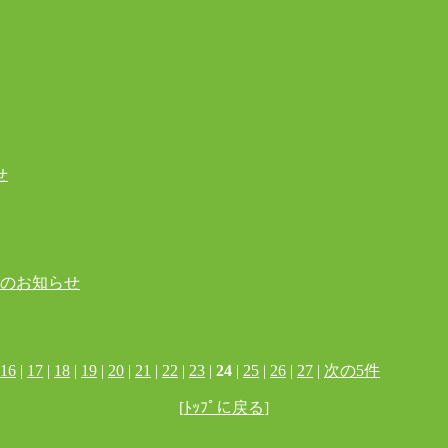
せ
更のお知らせ
16
|
17
|
18
|
19
|
20
|
21
|
22
|
23
|
24
|
25
|
26
|
27
|
次の5件
[
ﾄｯﾌﾟに戻る
]