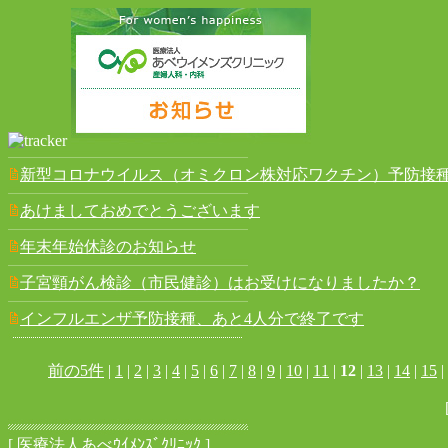
新型コロナウイルス（オミクロン株対応ワクチン）予防接
あけましておめでとうございます
年末年始休診のお知らせ
子宮頸がん検診（市民健診）はお受けになりましたか？
インフルエンザ予防接種、あと4人分で終了です
前の5件
|
1
|
2
|
3
|
4
|
5
|
6
|
7
|
8
|
9
|
10
|
11
|
12
|
13
|
14
|
15
|
[ 医療法人あべｳｲﾒﾝｽﾞｸﾘﾆｯｸ ]