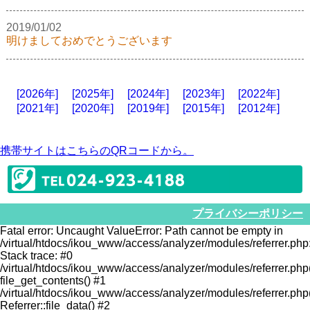
2019/01/02
明けましておめでとうございます
[2026年]
[2025年]
[2024年]
[2023年]
[2022年]
[2021年]
[2020年]
[2019年]
[2015年]
[2012年]
携帯サイトはこちらのQRコードから。
プライバシーポリシー
Fatal error: Uncaught ValueError: Path cannot be empty in
/virtual/htdocs/ikou_www/access/analyzer/modules/referrer.php
Stack trace: #0
/virtual/htdocs/ikou_www/access/analyzer/modules/referrer.php
file_get_contents() #1
/virtual/htdocs/ikou_www/access/analyzer/modules/referrer.php
Referrer::file_data() #2