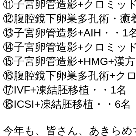
⑪子宮卵管造影+クロミッド
⑫腹腔鏡下卵巣多孔術・癒
⑬子宮卵管造影+AIH・・1
⑭子宮卵管造影+クロミッド+
⑮子宮卵管造影+HMG+漢方+
⑯腹腔鏡下卵巣多孔術+クロ
⑰IVF+凍結胚移植・・1名
⑱ICSI+凍結胚移植・・6名
今年も、皆さん、あきらめ